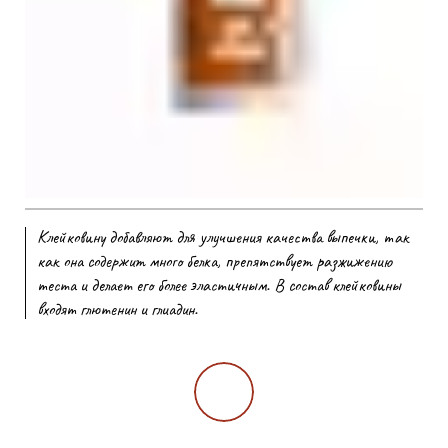
Клейковину добавляют для улучшения качества выпечки, так
как она содержит много белка, препятствует разжижению
теста и делает его более эластичным. В состав клейковины
входят глютенин и глиадин.