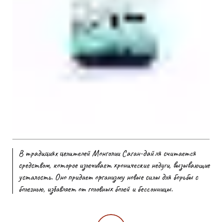
В традициях целителей Монголии Саган-дайля считается
средством, которое излечивает хронические недуги, вызывающие
усталость. Оно придает организму новые силы для борьбы с
болезнью, избавляет от головных болей и бессонницы.